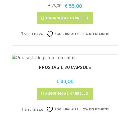
€
55,00
€
75,00
Il
Il
prezzo
prezzo
originale
attuale
AGGIUNGI AL CARRELLO
era:
è:
€ 75,00.
€ 55,00.
AGGIUNGI ALLA LISTA DEI DESIDERI
VISUALIZZA
PROSTAGIL 30 CAPSULE
€
30,00
AGGIUNGI AL CARRELLO
AGGIUNGI ALLA LISTA DEI DESIDERI
VISUALIZZA