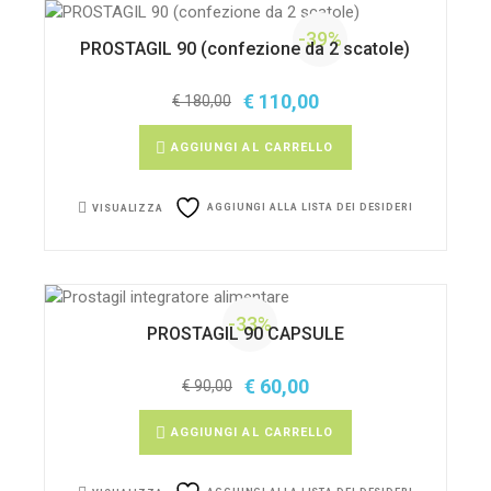
-39%
PROSTAGIL 90 (confezione da 2 scatole)
€
110,00
€
180,00
Il
Il
prezzo
prezzo
originale
attuale
AGGIUNGI AL CARRELLO
era:
è:
€ 180,00.
€ 110,00.
AGGIUNGI ALLA LISTA DEI DESIDERI
VISUALIZZA
-33%
PROSTAGIL 90 CAPSULE
€
60,00
€
90,00
Il
Il
prezzo
prezzo
originale
attuale
AGGIUNGI AL CARRELLO
era:
è:
€ 90,00.
€ 60,00.