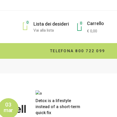
0
0
€
0,00
TELEFONA 800 722 099
Detox is a lifestyle
03
o Tell
instead of a short-term
mar
quick fix