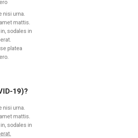
bero
 nisi urna.
 amet mattis.
in, sodales in
erat.
sse platea
ero.
VID-19)?
 nisi urna.
 amet mattis.
in, sodales in
erat.