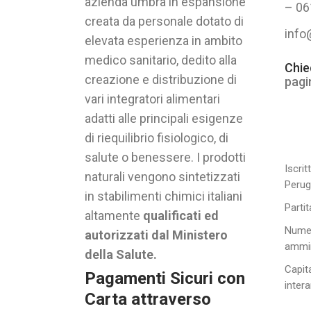
azienda umbra in espansione
– 06
creata da personale dotato di
info
elevata esperienza in ambito
medico sanitario, dedito alla
Chie
creazione e distribuzione di
pagi
vari integratori alimentari
adatti alle principali esigenze
di riequilibrio fisiologico, di
salute o benessere. I prodotti
Iscrit
naturali vengono sintetizzati
Perug
in stabilimenti chimici italiani
Parti
altamente
qualificati ed
Numer
autorizzati dal Ministero
ammin
della Salute.
Capita
Pagamenti Sicuri con
inter
Carta attraverso