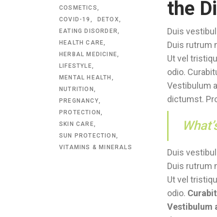
the D
COSMETICS
COVID-19
DETOX
Duis vestibul
EATING DISORDER
HEALTH CARE
Duis rutrum n
HERBAL MEDICINE
Ut vel tristi
LIFESTYLE
odio. Curabit
MENTAL HEALTH
Vestibulum ac
NUTRITION
dictumst. Pro
PREGNANCY
PROTECTION
What’
SKIN CARE
SUN PROTECTION
VITAMINS & MINERALS
Duis vestibul
Duis rutrum n
Ut vel tristi
odio.
Curabit
Vestibulum a