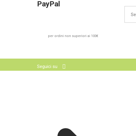
PayPal
Searc
for:
per ordini non superiori ai 100€
Seguici su