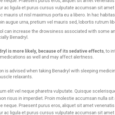
que neque. Praesent purus eros, aliquet sit amet venenatis 
ur ac ligula et purus cursus vulputate accumsan sit amet 
 mauris ut nisl maximus porta eu a libero. In hac habita
in augue urna, pretium vel mauris sed, lobortis rutrum lib
ol can increase the drowsiness associated with some an
ially Benadryl.
ryl is more likely, because of its sedative effects
, to i
 medications as well and may affect alertness.
on is advised when taking Benadryl with sleeping medicin
uscle relaxants.
um elit vel neque pharetra vulputate. Quisque scelerisque
on risus in imperdiet. Proin molestie accumsan nulla sit
que neque. Praesent purus eros, aliquet sit amet venenatis 
ur ac ligula et purus cursus vulputate accumsan sit amet 