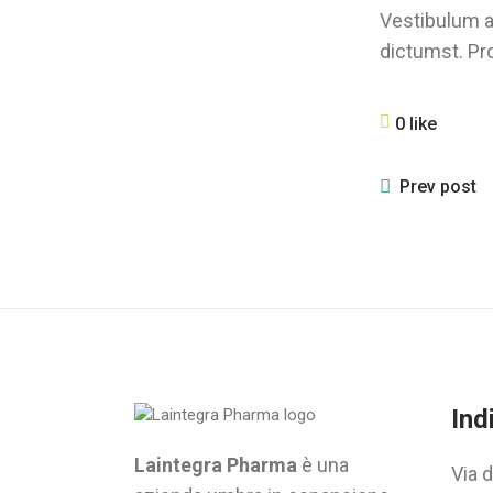
Vestibulum ac
dictumst. Pro
0 like
Prev post
Ind
Laintegra Pharma
è una
Via 