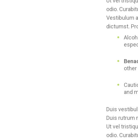
Ut vel tristi
odio. Curabit
Vestibulum ac
dictumst. Pro
Alcoh
espec
Benad
other
Cauti
and m
Duis vestibul
Duis rutrum n
Ut vel tristi
odio. Curabit