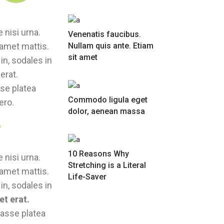
 nisi urna.
Venenatis faucibus.
 amet mattis.
Nullam quis ante. Etiam
sit amet
in, sodales in
erat.
sse platea
Commodo ligula eget
ero.
dolor, aenean massa
10 Reasons Why
 nisi urna.
Stretching is a Literal
 amet mattis.
Life-Saver
in, sodales in
et erat.
tasse platea