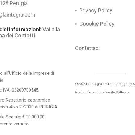
128 Perugia
Privacy Policy
@laintegra.com
Coookie Policy
dici informazioni:
Vai alla
na dei Contatti
Contattaci
to all’Ufficio delle Imprese di
ia
©2026 La IntegraPharma, design by
S
ta IVA: 03209700545
Grafico fiorentini
e
FacilisSoftware
o Repertorio economico
istrativo 272030 di PERUGIA
le Sociale: € 10.000,00
amente versato