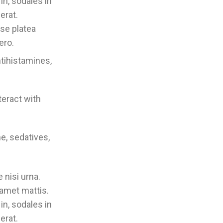
in, sodales in
erat.
sse platea
ero.
tihistamines,
nteract with
e, sedatives,
 nisi urna.
 amet mattis.
in, sodales in
erat.