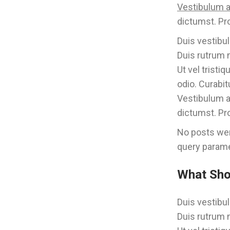
Vestibulum a
dictumst. Pro
Duis vestibul
Duis rutrum n
Ut vel tristi
odio. Curabit
Vestibulum ac
dictumst. Pro
No posts wer
query parame
What Sho
Duis vestibul
Duis rutrum n